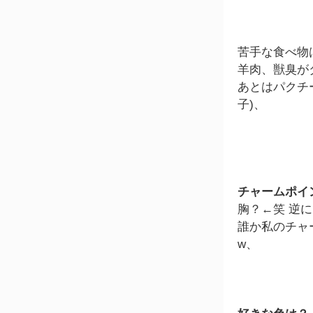
苦手な食べ物
羊肉、獣臭がダメ
あとはパクチ
子)、
チャームポイ
胸？←笑 逆
誰か私のチャ
w、