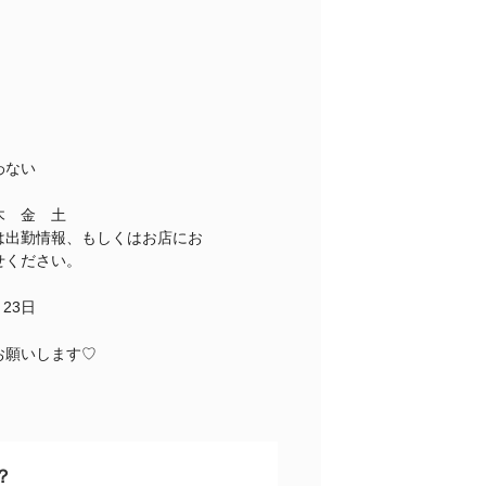
わない
木 金 土
は出勤情報、もしくはお店にお
せください。
月23日
お願いします♡
？