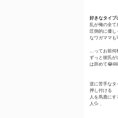
好きなタイプ
乱が俺の全てだ
圧倒的に優し
なワガママも
…ってお前何
ずっと彼氏が
は辞めて😂ʬʬ
逆に苦手なタイ
押し付ける
人を馬鹿にす
人💦 、