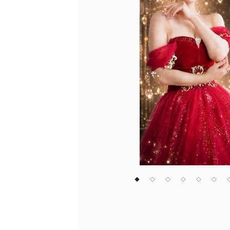
◆
◇
◇
◇
◇
◇