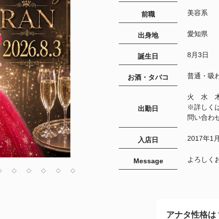
美容系
前職
愛知県
出身地
8月3日
誕生日
普通・吸
お酒・タバコ
火 水 
※詳しく
出勤日
問い合わ
2017年1
入店日
よろしく
Message
◇
◇
◇
◇
◇
◇
アナタ性格は