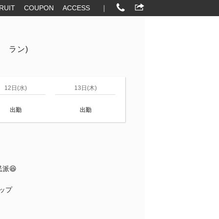
RUIT
COUPON
ACCESS
｜
 ラン)
12日(水)
13日(木)
出勤
出勤
派😆
カップ