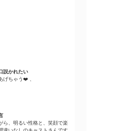
口説かれたい
げちゃう❤️ 、
言
がら、明るい性格と、笑顔で楽
間違いなしのキャストさんです