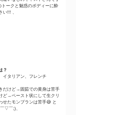
 彼女のトークと魅惑のボディーに酔
!!! 、
は？
、イタリアン、フレンチ
きだけど→固茹での黄身は苦手
けど→ペースト状にして生クリ
わせたモンブランは苦手😅 と
￣▽￣;)、