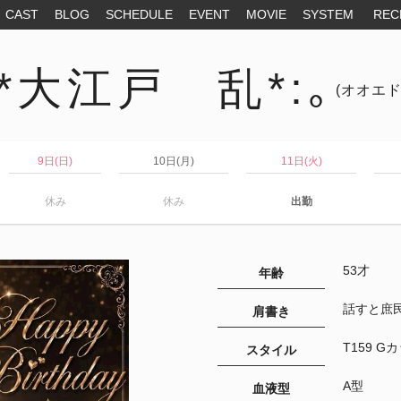
CAST
BLOG
SCHEDULE
EVENT
MOVIE
SYSTEM
REC
:*大江戸 乱*:｡
(オオエド
9日(日)
10日(月)
11日(火)
休み
休み
出勤
53才
年齢
話すと庶民
肩書き
T159 G
スタイル
A型
血液型