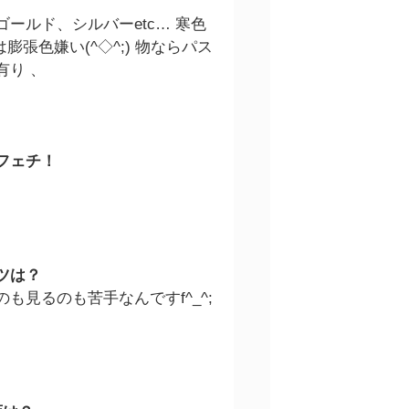
ールド、シルバーetc… 寒色
は膨張色嫌い(^◇^;) 物ならパス
有り 、
フェチ！
ツは？
も見るのも苦手なんですf^_^;