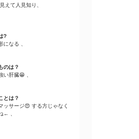
う見えて人見知り、
は?
形になる 、
ものは？
い肝臓😁 、
ことは？
マッサージ😍 する方じゃなく
ね← 、