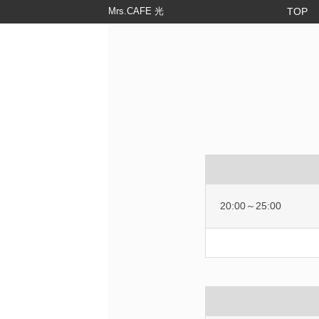
Mrs.CAFE 光
TOP
20:00～25:00