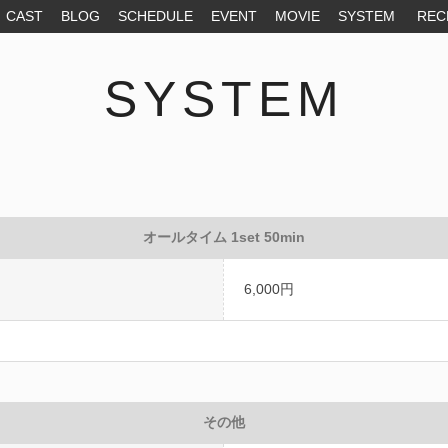
CAST
BLOG
SCHEDULE
EVENT
MOVIE
SYSTEM
REC
SYSTEM
オールタイム 1set 50min
6,000円
その他