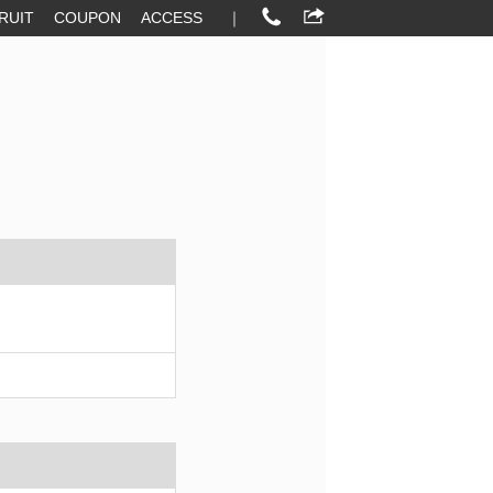
RUIT
COUPON
ACCESS
｜