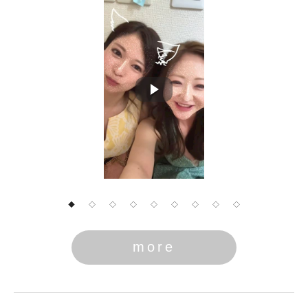
◆
◇
◇
◇
◇
◇
◇
◇
◇
more