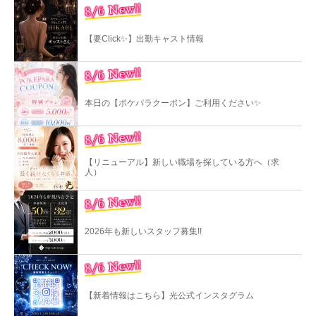
8/6 New!!
【要Click✨】出勤キャスト情報
8/6 New!!
本日の【ポケパラクーポン】ご利用ください✨
8/6 New!!
【リニューアル】新しい職場を探している方へ（求
人）
8/6 New!!
2026年も新しいスタッフ募集!!
8/6 New!!
【新着情報はこちら】光公式インスタグラム