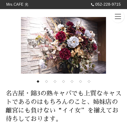
052-228-9715
Mrs.CAFE 光
◆
◇
◇
◇
◇
◇
◇
名古屋・錦3の熟キャバでも上質なキャス
トであるのはもちろんのこと、姉妹店の
離宮にも負けない“イイ女”を揃えてお
待ちしております。