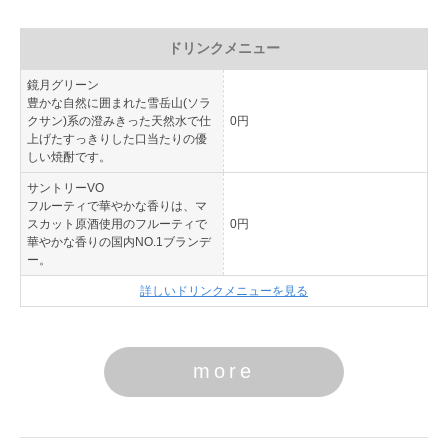
ドリンクメニュー
鏡月グリーン
豊かな自然に囲まれた雪岳山(ソラ
クサン)系の澄みきった天然水で仕
0円
上げたすっきりした口当たりの優
しい焼酎です。
サントリーVO
フルーティで華やかな香りは、マ
スカット原酒使用のフルーティで
0円
華やかな香りの国内NO.1ブランデ
ー。
詳しいドリンクメニューを見る
more