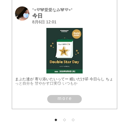
°+💜🐼愛愛なみ‪🐼💜+°
今日
8月6日 12:01
まぶた達が 寄り添いたいってー 眠いだけ🤣 今日らし ちょ
っと自分を 甘やかす口実😏 いつもか
more
◆
◇
◇