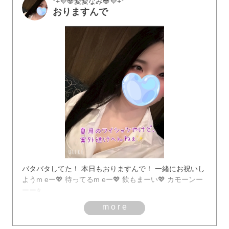
°+💜🐼愛愛なみ‪🐼💜+°
おりますんで
バタバタしてた！ 本日もおりますんで！ 一緒にお祝いし
ようm eー💖 待ってるm eー💖 飲もまーい💖 カモーンー
ーー⭐️
more