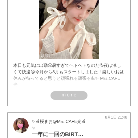
本日も元気に出勤🥱暑すぎてヘトヘトなのだ💦夜は涼し
くて快適😊今月から8月もスタートしました！楽しいお盆
休みが待ってると思うと頑張れる頑張る💪✨ Mrs.CAFE
光
more
8月1日 21:48
✨🍏桜まお@Mrs.CAFE光🍏
✨
一年に一回のBIRTH DAYーーー🥂🥂🥂