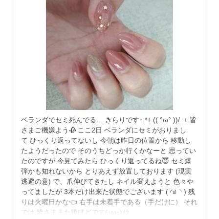
ベランダでセミ死んでる… きらりです･:*+.(( °ω° ))/.:+ 皆
さまご機嫌よう🥀 ここ2日 ベランダにセミがおりまし
て ひっくり返ってないし 今朝は昨日の位置から 移動し
たようだったので そのうちどっか行くかなーと 思ってい
たのですが 今見てみたら ひっくり返ってるね😇 セミ爆
弾かも知れないから とりあえず放置しております (現実
逃避の意) で、爪伸びてきたし ネイル変えようと 色々や
ってましたが 3本だけ出来た状態でございます ‪( ◜௰◝ )‬ 残
りは火曜日かな👈 右手は未着手である（手だけに） それ
では 皆さままた後ほどです(･ω･)ﾉｼ