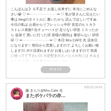
こんばんは🌛 Ｇ不足で お返し出来ずに 本当にごめんな
さい😭 ♡ ••┈┈┈┈┈┈┈┈•• ♡ 私が皆さんに伝えたい
事は blogのタイトルに 書いたから 読んでほしいです🙏
今日の私は お昼からリフレッシュ中🤭 安定のヒトカラ
ストレス発散‼️ 缶チューハイが 足りない🤣笑 ミスったか
ら 追加で 買いに行った🤣 皆様の期待は 裏切らない 🤣🤣
🤣 ♡ ••┈┈┈┈┈┈┈┈•• ♡ 本日 Mrs.CAFE 光 店休日
になります✨ 明日から営業しますので よろしくお願い致
します🙇‍♀️ ポケ活遅れますが お返しはいきますので 気長
に待ってて下さい🙇‍♀️ ※定型文のスパコメの方には すみま
せんが お返しは出来ませんm(_ _)m
more
8月2日 18:03
藤 きらり@Mrs.Cafe 光
またポケパラの存在を頭から消していた😌思い出したので書くよ✍️今日は8割おうちにおりました🏠