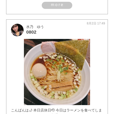
more
8月2日 17:49
水乃 ゆう
0802
こんばんは🌙 本日店休日🫡 今日はラーメンを食べてしま