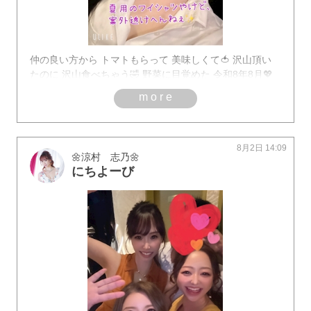
仲の良い方から トマトもらって 美味しくて🍅 沢山頂い
たのに 沢山食べちゃう🤣 野菜に目覚めた 令和8年8月💖
more
8月2日 14:09
🌼涼村 志乃🌼
にちよーび