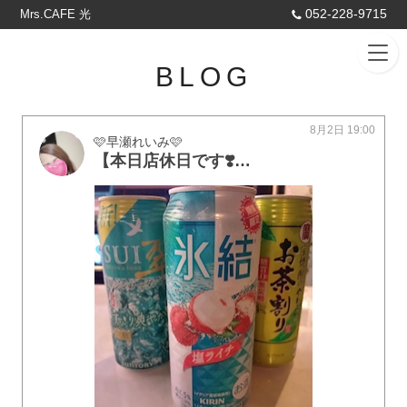
052-228-9715
Mrs.CAFE 光
BLOG
8月2日 19:00
🩷早瀬れいみ🩷
【本日店休日です❣️】おじいちゃん👴が🌈へ…😢 それから 本当に 色々とあって ずっとバタバタだったし 私のメンタルも 本当にやばくなった…🥲