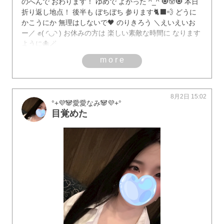
のへんで おわります！ ゆめで よかった ^_^ 🧿🪬🧿 本日
折り返し地点！ 後半も ぼちぼち 参ります🐈‍⬛💨 どうに
かこうにか 無理はしないで🖤 のりきろう ＼えいえいお
ー／ ✊( ◜◡◝ ) お休みの方は 楽しい素敵な時間に なります
ように🐙🪄
more
8月2日 15:02
°+💜🐼愛愛なみ‪🐼💜+°
目覚めた