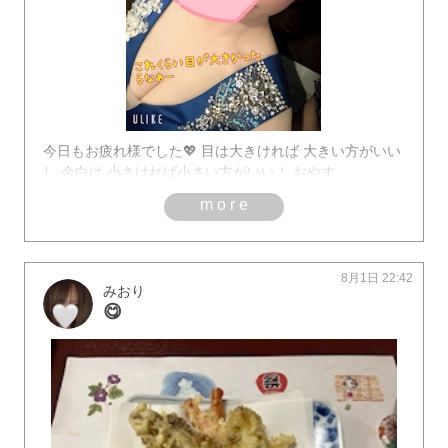
今日もお疲れ様でした💖 目は大きければ 大きい方がいい
し 余白は 小さければ小さい方がいい！ おやす
more
8月1日 22:42
みおり
😋