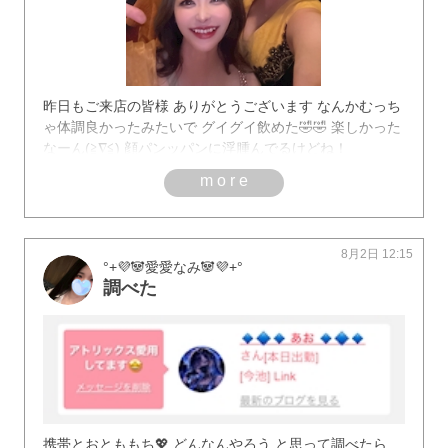
昨日もご来店の皆様 ありがとうございます なんかむっち
ゃ体調良かったみたいで グイグイ飲めた🤣🤣 楽しかった
なーん(≧∇≦) 顔パンッパンに浮腫んでるけどね！
more
8月2日 12:15
°+💜🐼愛愛なみ‪🐼💜+°
調べた
携帯とおとももち💖 どんなんやろう と思って調べたら