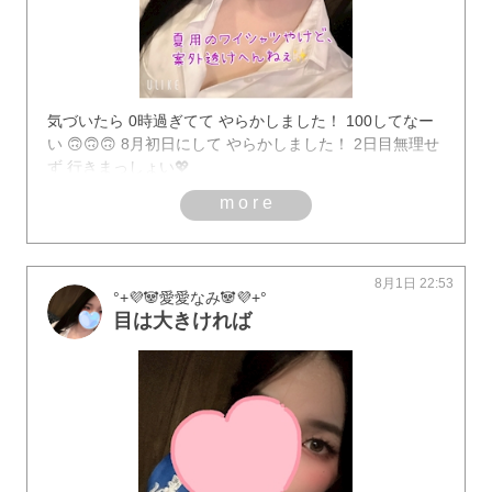
気づいたら 0時過ぎてて やらかしました！ 100してなー
い 🙃🙃🙃 8月初日にして やらかしました！ 2日目無理せ
ず 行きまっしょい💖
more
8月1日 22:53
°+💜🐼愛愛なみ‪🐼💜+°
目は大きければ