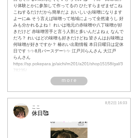
り体験とかに参加して作ってるの ひたすらまぜまぜこね
こねするだけだから簡単だよ おいしいお味噌になります
よーに🙏 そう言えば味噌って地域によって全然違うし 好
みも分かれるよね！ れいは地元の赤味噌や八丁味噌が好
きだけど 赤味噌苦手と言う人割と多いんだよねぇ なんで
だろ？ れいはどの味噌も好きだけどね 皆さんはお味噌は
何味噌が好きですか？ 椿れい出勤情報 本日日曜日は定休
日です ✨✨8月バースデー✨✨ 江戸川らんさん 大江戸
らんさん
https://sp.pokepara.jp/aichi/m201/a201/shop15158/gal/3
78235/
more
8月2日 16:03
ここ
休日🥰