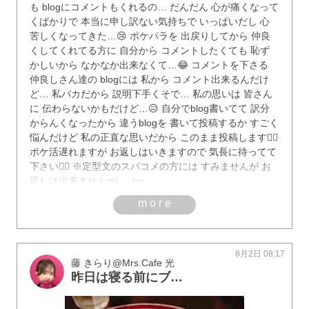
も blogにコメントもくれるの… だんだん 心が痛くなって
くばかりで 本当に申し訳ない気持ちで いっぱいだし 心
苦しくなってきた…😢 ポケパラを 出戻りしてから 仲良
くしてくれてる方に 自分から コメントしたくても 恥ず
かしいから なかなか出来なくて…😂 コメントを下さる
仲良しさん達の blogには 私から コメント出来るんだけ
ど… 私バカだから 説明下手くそで… 私の思いは 皆さん
に 伝わらないかもだけど…😥 自分でblog書いてて 訳分
からんくなったから 違うblogを 書いて投稿するか すごく
悩んだけど 私の正直な思いだから このまま投稿します🙇‍♀️
ポケ活遅れますが お返しはいきますので 気長に待ってて
下さい🙇‍♀️ ※定型文のスパコメの方には すみませんが お
返しは出来ませんm(_ _)m
more
8月2日 08:17
藤 きらり@Mrs.Cafe 光
昨日は寝る前にブログ上げるつもりが寝てしまいました💦そして予定もなく、もうすぐ上がりかな～と思っていたのに救世主現る🍀