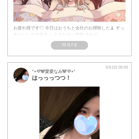
お疲れ様です♡ 今日はおうちと会社のお掃除した🧹 すっ
きり✨✨ おやすみぃ🌙 またねっ🩵🩵 みおり
more
8月2日 00:05
°+💜🐼愛愛なみ‪🐼💜+°
はっっっつつ！