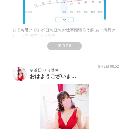
とても暑いですが ぼちぼちお仕事頑張ろう🤗 あー海行き
たーい🥰 浜辺 せり菜🌈
more
8月2日 08:52
🌹浜辺 せり菜🌹
おはようございます🤗