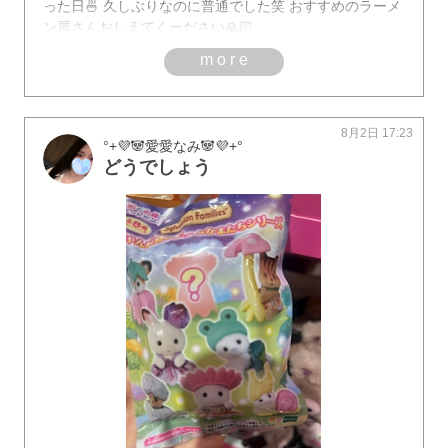
った日🍜 久しぶりなのに普通でした笑 おすすめのラーメ
ン屋さんおしえてくーださい🙏🏻
more
8月2日 17:23
°+💜🐼愛愛なみ‪🐼💜+°
どうでしょう