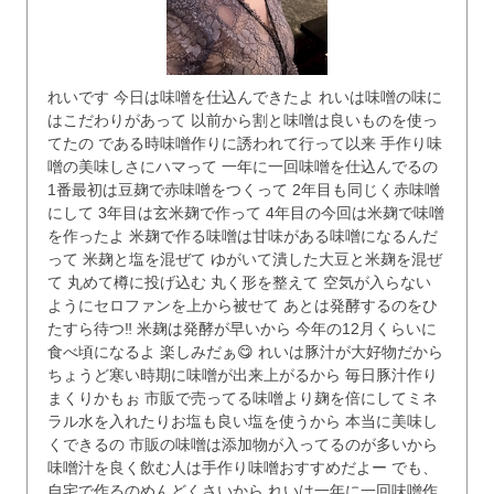
れいです 今日は味噌を仕込んできたよ れいは味噌の味に
はこだわりがあって 以前から割と味噌は良いものを使っ
てたの である時味噌作りに誘われて行って以来 手作り味
噌の美味しさにハマって 一年に一回味噌を仕込んでるの
1番最初は豆麹で赤味噌をつくって 2年目も同じく赤味噌
にして 3年目は玄米麹で作って 4年目の今回は米麹で味噌
を作ったよ 米麹で作る味噌は甘味がある味噌になるんだ
って 米麹と塩を混ぜて ゆがいて潰した大豆と米麹を混ぜ
て 丸めて樽に投げ込む 丸く形を整えて 空気が入らない
ようにセロファンを上から被せて あとは発酵するのをひ
たすら待つ‼️ 米麹は発酵が早いから 今年の12月くらいに
食べ頃になるよ 楽しみだぁ😋 れいは豚汁が大好物だから
ちょうど寒い時期に味噌が出来上がるから 毎日豚汁作り
まくりかもぉ 市販で売ってる味噌より麹を倍にしてミネ
ラル水を入れたりお塩も良い塩を使うから 本当に美味し
くできるの 市販の味噌は添加物が入ってるのが多いから
味噌汁を良く飲む人は手作り味噌おすすめだよー でも、
自宅で作るのめんどくさいから れいは一年に一回味噌作