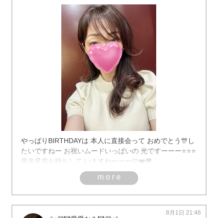
やっぱりBIRTHDAYは 本人に直接会って おめでとう🎊し
たいですねー お祝いムードいっぱいの 光ですーーー⭐️⭐️⭐️
是非是非お待ちして いますねーーー🩷❤️🧡
more
8月1日 21:46