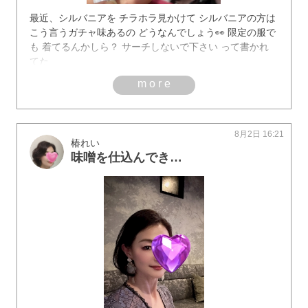
最近、シルバニアを チラホラ見かけて シルバニアの方は
こう言うガチャ味あるの どうなんでしょう👀 限定の服で
も 着てるんかしら？ サーチしないで下さい って書かれ
てた
more
8月2日 16:21
椿れい
味噌を仕込んできたよー