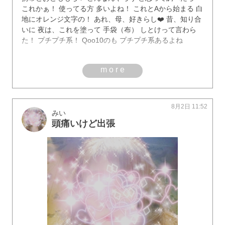
これかぁ！ 使ってる方 多いよね！ これとAから始まる 白
地にオレンジ文字の！ あれ、母、好きらし❤️ 昔、知り合
いに 夜は、これを塗って 手袋（布） しとけって言わら
た！ プチプチ系！ Qoo10のも プチプチ系あるよね
more
8月2日 11:52
みい
頭痛いけど出張