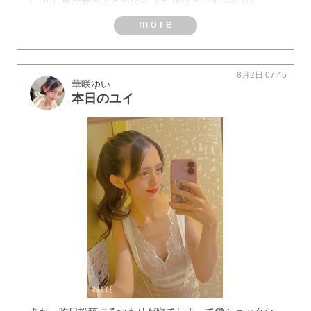
に 少し何か食べようかな～ また後ほどです(･ω･)ﾉｼ
more
8月2日 07:45
華咲ゆい
本日のユイ