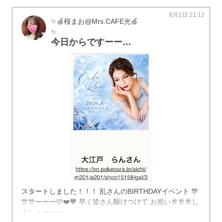
8月1日 21:12
✨🍏桜まお@Mrs.CAFE光🍏
✨
今日からですーーー🩷❤️🧡
スタートしました！！！ 乱さんのBIRTHDAYイベント 🎊
🎊🎊ーーー🩷❤️🧡 早く皆さん駆けつけて お祝い🥂🥂🥂し
ましょーーー