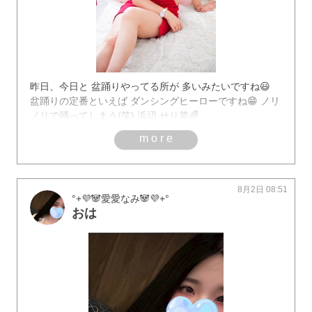
昨日、今日と 盆踊りやってる所が 多いみたいですね😃
盆踊りの定番といえば ダンシングヒーローですね😁 ノリ
ノリで踊ってしまう(笑) 浜辺 せり菜🌈
more
8月2日 08:51
°+💜🐼愛愛なみ‪🐼💜+°
おは