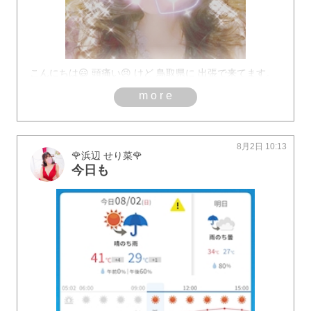
こんにちは😃 頭痛い😣 けど 鳥取県に 出張で来てます。
more
8月2日 10:13
🌹浜辺 せり菜🌹
今日も