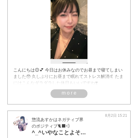
こんにちは😊💕 今日はお休みなのでお昼まで寝てしまい
ました🥹 久しぶりにお昼まで眠れてストレス解消🤙 たま
にはこんなダラダラした休日もいいですね❣️
more
8月2日 15:21
惣流あすかはネガティブ界
のポジティブ🐈‍⬛💨
^_^いやなことよそくしてぶろぐにかくと9.5わりげんじつになってるこまったぶろぐです