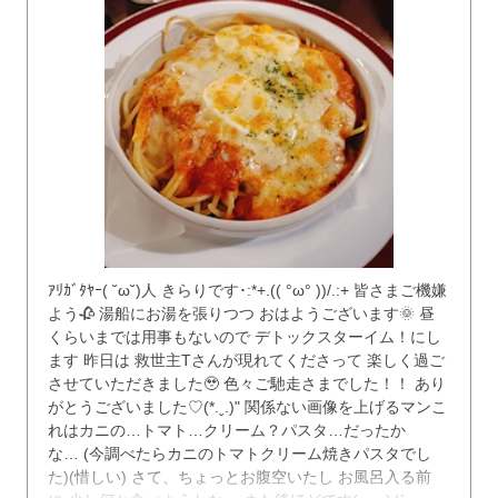
ｱﾘｶﾞﾀﾔｰ( ˘ω˘)人 きらりです･:*+.(( °ω° ))/.:+ 皆さまご機嫌
よう🥀 湯船にお湯を張りつつ おはようございます🌞 昼
くらいまでは用事もないので デトックスターイム！にし
ます 昨日は 救世主Tさんが現れてくださって 楽しく過ご
させていただきました🥹 色々ご馳走さまでした！！ あり
がとうございました♡(*.ˬ.)" 関係ない画像を上げるマンこ
れはカニの…トマト…クリーム？パスタ…だったか
な… (今調べたらカニのトマトクリーム焼きパスタでし
た)(惜しい) さて、ちょっとお腹空いたし お風呂入る前