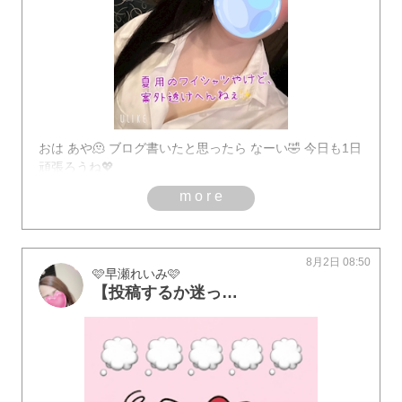
おは あや🫠 ブログ書いたと思ったら なーい🤣 今日も1日
頑張ろうね💖
more
8月2日 08:50
🩷早瀬れいみ🩷
【投稿するか迷ったblog😓】私のblogを 読んで下さってる方達なら 分かってくれると思うので 正直な思いを ちゃんとblogに書きます🙂‍↕️