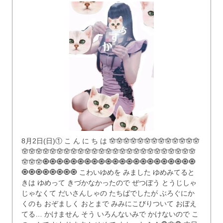
8月2日(日)① こ ん に ち は 🪬🪬🪬🪬🪬🪬🪬🪬🪬🪬🪬🪬🪬
🪬🪬🪬🪬🪬🪬🪬🪬🪬🪬🪬🪬🪬🪬🪬🪬🪬🪬🪬🪬🪬🪬🪬🪬🪬
🪬🪬🪬🧿🧿🧿🧿🧿🧿🧿🧿🧿🧿🧿🧿🧿🧿🧿🧿🧿🧿🧿🧿🧿🧿
🧿🧿🧿🧿🧿🧿🧿🧿 こわいゆめを みました ゆめみてると
きは ゆめって きづかなかったので ぜつぼう とうじしゃ
じゃなくて だいさんしゃの たちばでしたが ぶろぐにか
くのも おぞましく おとまで みみにこびりついて おぼえ
てる… かけません そう いろんないみで かけないので こ