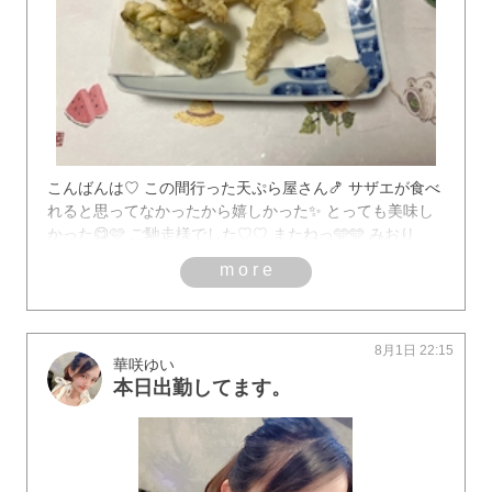
こんばんは♡ この間行った天ぷら屋さん🍤 サザエが食べ
れると思ってなかったから嬉しかった✨ とっても美味し
かった😋🩷 ご馳走様でした♡♡ またねっ🩵🩵 みおり
more
8月1日 22:15
華咲ゆい
本日出勤してます。