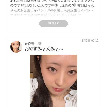
あれ…昨日投稿するつもりが寝てしまって😨ショックな
のです 昨日のゆいたんです🫶少し遅めのꉂ🤭 昨日はらん
さんのお誕生日イベント🎉🎂月曜日もお誕生日イベント
です🫶とても綺麗で素敵だった😍 Mrs.CAFE 光
more
8月2日 01:12
奈良野 都
おやすみょんみょん(:3 _ )=