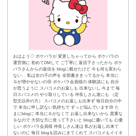
おはよう♡ ポケパラが 変更しちゃってから ポケパラの
運営側に 初めてDMして ご丁寧に 返信下さったから ポケ
パラさんからの返信を blogに載せたけど 今も何も変わら
ない… 私は女の子の声を 全部書ききってるから 本当に
Ｇが増やせないの😢 ポケパラ会員様の 体験談にも 自分
が思うように スパコメのお返しも 出来ないし 今まで 毎
日スパコメの やり取りしている 仲良しさん達にも （定
型文以外の方） スパコメのお返しも出来ず 毎日自分の中
で 本当に申し訳ない気持ちで ずっと悩んでいます😢 た
まにblogに 本当にＧがなくて お返し出来ないから 貴重な
Ｇなので 大切な方に使って下さいと blogに書いても 心優
しい ポケパラ会員様 仲良しさん達は 私がお返し出来て
ないのに 毎日 blogを読みにきてくれて スパコメもイイネ